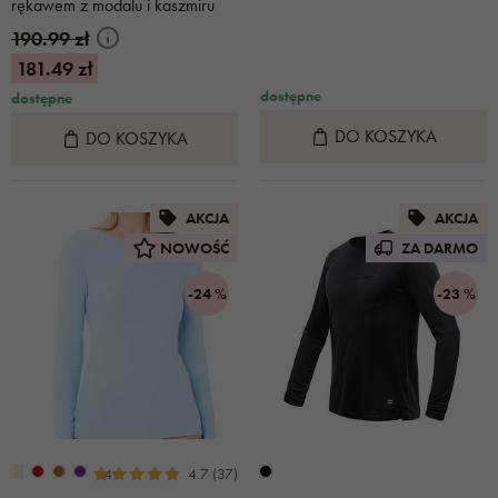
rękawem z modalu i kaszmiru
beżowa
190.99 zł
181.49 zł
dostępne
dostępne
DO KOSZYKA
DO KOSZYKA
AKCJA
AKCJA
NOWOŚĆ
ZA DARMO
-24 %
-23 %
+4
4.7 (37)