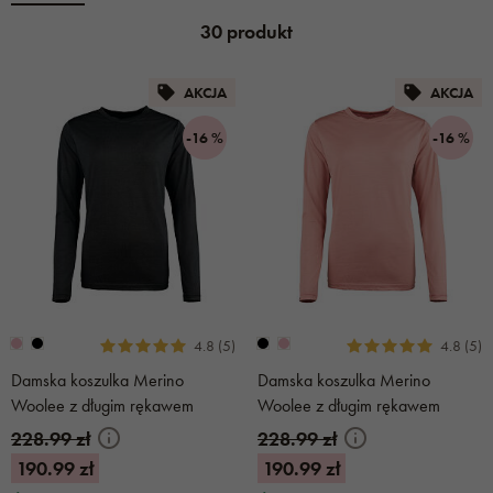
30 produkt
AKCJA
AKCJA
-16 %
-16 %
4.8 (5)
4.8 (5)
Damska koszulka Merino
Damska koszulka Merino
Woolee z długim rękawem
Woolee z długim rękawem
czarna
różowa
228.99 zł
228.99 zł
190.99 zł
190.99 zł