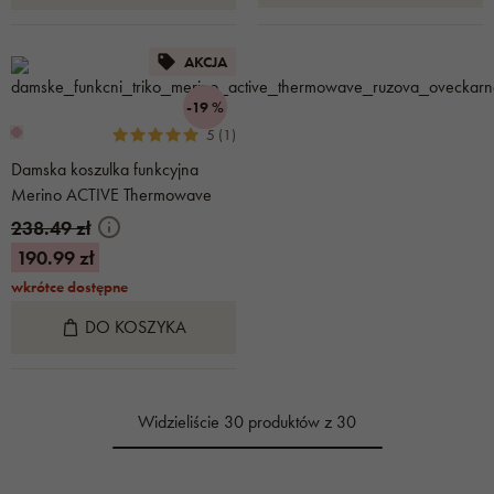
AKCJA
-19 %
5 (1)
Damska koszulka funkcyjna
Merino ACTIVE Thermowave
różowa
238.49 zł
190.99 zł
wkrótce dostępne
DO KOSZYKA
Widzieliście 30 produktów z 30