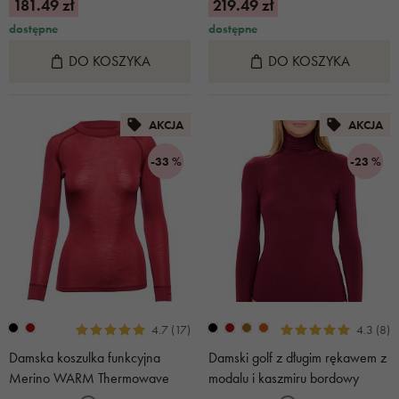
181.49 zł
219.49 zł
dostępne
dostępne
DO KOSZYKA
DO KOSZYKA
AKCJA
AKCJA
-33 %
-23 %
4.7 (17)
4.3 (8)
Damska koszulka funkcyjna
Damski golf z długim rękawem z
Merino WARM Thermowave
modalu i kaszmiru bordowy
czerwona