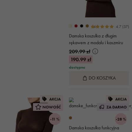
+4
4.7 (37)
Damska koszulka z długim
rękawem z modalu i kaszmiru
brązowa
209.99 zł
190.99 zł
dostępne
DO KOSZYKA
AKCJA
AKCJA
NOWOŚĆ
ZA DARMO
-11 %
-28 %
Damska koszulka funkcyjna