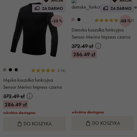
ZA DARMO
ZA DARMO
4.8 (13)
-23 %
-23 %
Damska koszulka funkcyjna
Sensor Merino Impress czarna
372.49 zł
286.49 zł
5 (4)
Męska koszulka funkcyjna
Sensor Merino Impress czarna
372.49 zł
286.49 zł
wkrótce dostępne
wkrótce dostępne
DO KOSZYKA
DO KOSZYKA