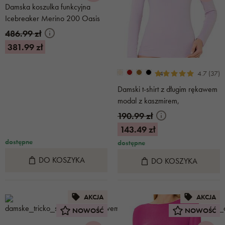
Damska koszulka funkcyjna
Icebreaker Merino 200 Oasis
Crewe Topaz
486.99 zł
381.99 zł
+4
4.7 (37)
Damski t-shirt z długim rękawem
modal z kaszmirem,
jasnofioletowy
190.99 zł
143.49 zł
dostępne
dostępne
DO KOSZYKA
DO KOSZYKA
AKCJA
AKCJA
NOWOŚĆ
NOWOŚĆ