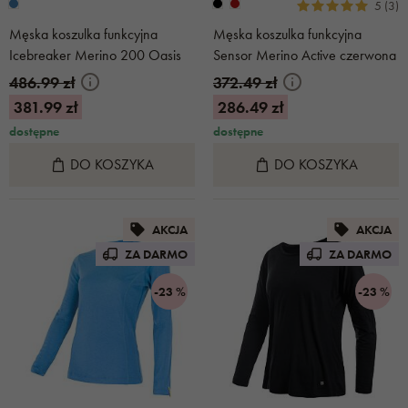
5 (3)
Męska koszulka funkcyjna
Męska koszulka funkcyjna
Icebreaker Merino 200 Oasis
Sensor Merino Active czerwona
Atlantis
486.99 zł
372.49 zł
381.99 zł
286.49 zł
dostępne
dostępne
DO KOSZYKA
DO KOSZYKA
AKCJA
AKCJA
ZA DARMO
ZA DARMO
-23 %
-23 %