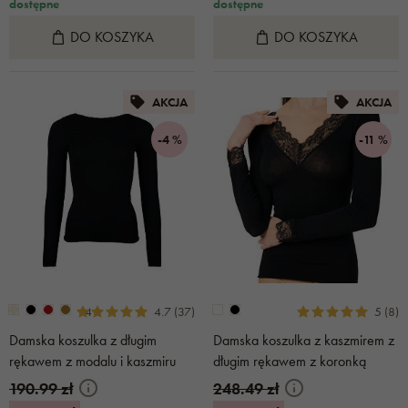
dostępne
dostępne
DO KOSZYKA
DO KOSZYKA
AKCJA
AKCJA
-4 %
-11 %
+4
4.7 (37)
5 (8)
Damska koszulka z długim
Damska koszulka z kaszmirem z
rękawem z modalu i kaszmiru
długim rękawem z koronką
czarna
czarna
190.99 zł
248.49 zł