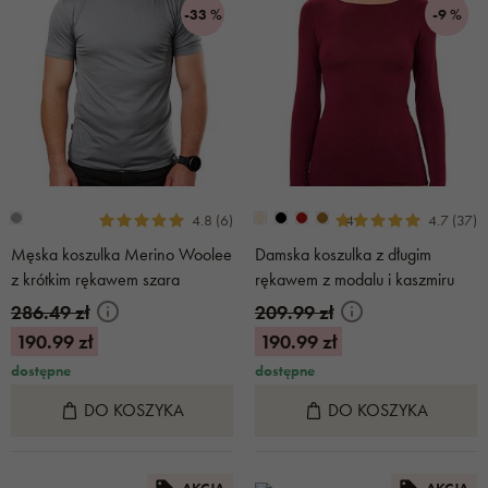
-33 %
-9 %
+4
4.8 (6)
4.7 (37)
Męska koszulka Merino Woolee
Damska koszulka z długim
z krótkim rękawem szara
rękawem z modalu i kaszmiru
bordowa
286.49 zł
209.99 zł
190.99 zł
190.99 zł
dostępne
dostępne
DO KOSZYKA
DO KOSZYKA
AKCJA
AKCJA