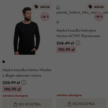
AKCJA
AKCJA
-16 %
-19 %
Męska koszulka funkcyjna
Merino ACTIVE Thermowave
szara
238.49 zł
190.99 zł
Męska koszulka Merino Woolee
z długim rękawem czarna
228.99 zł
190.99 zł
wkrótce dostępne
wkrótce dostępne
DO KOSZYKA
DO KOSZYKA