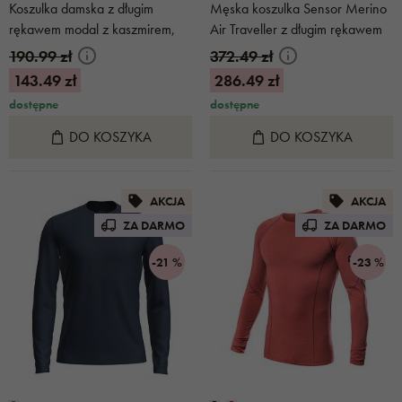
Koszulka damska z długim
Męska koszulka Sensor Merino
rękawem modal z kaszmirem,
Air Traveller z długim rękawem
jasnoniebieski
czarna
190.99 zł
372.49 zł
143.49 zł
286.49 zł
dostępne
dostępne
DO KOSZYKA
DO KOSZYKA
AKCJA
AKCJA
ZA DARMO
ZA DARMO
-21 %
-23 %