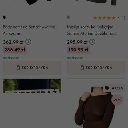
5 (1)
Body damskie Sensor Merino
Męska koszulka funkcyjna
Air czarne
Sensor Merino Double Face
zielona
362.99 zł
295.99 zł
286.49 zł
190.99 zł
dostępne
dostępne
DO KOSZYKA
DO KOSZYKA
AKCJA
-9 %