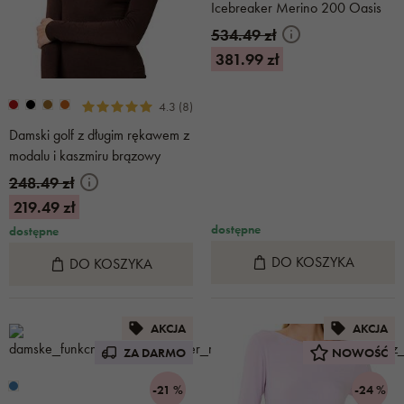
Icebreaker Merino 200 Oasis
Flock Forms
534.49 zł
381.99 zł
4.3 (8)
Damski golf z długim rękawem z
modalu i kaszmiru brązowy
248.49 zł
219.49 zł
dostępne
dostępne
DO KOSZYKA
DO KOSZYKA
AKCJA
AKCJA
ZA DARMO
NOWOŚĆ
-21 %
-24 %