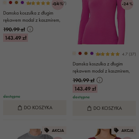
+4
4.7 (37)
-24 %
-24 %
Damska koszulka z długim
rękawem modal z kaszmirem,
cynamonowy
190.99 zł
143.49 zł
+4
4.7 (37)
Damska koszulka z długim
rękawem modal z kaszmirem,
różowy
190.99 zł
143.49 zł
dostępne
dostępne
DO KOSZYKA
DO KOSZYKA
AKCJA
AKCJA