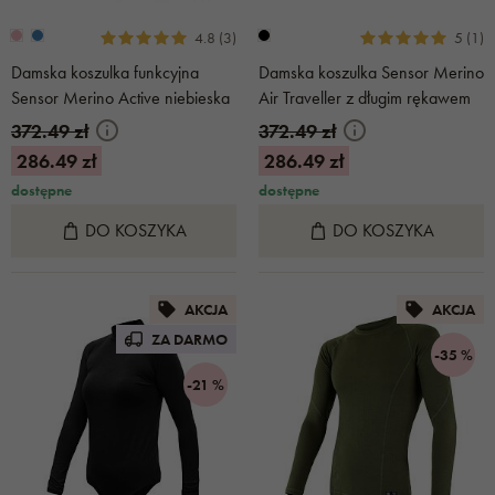
4.8 (3)
5 (1)
Damska koszulka funkcyjna
Damska koszulka Sensor Merino
Sensor Merino Active niebieska
Air Traveller z długim rękawem
czarna
372.49 zł
372.49 zł
286.49 zł
286.49 zł
dostępne
dostępne
DO KOSZYKA
DO KOSZYKA
AKCJA
AKCJA
ZA DARMO
-35 %
-21 %