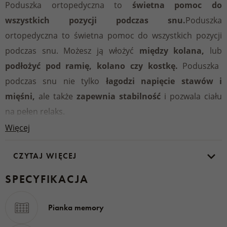
Poduszka ortopedyczna to
świetna pomoc do
wszystkich pozycji podczas snu.
Poduszka
ortopedyczna to świetna pomoc do wszystkich pozycji
podczas snu. Możesz ją włożyć
między kolana,
lub
podłożyć pod ramię, kolano czy kostkę.
Poduszka
podczas snu nie tylko
łagodzi napięcie stawów i
mięśni,
ale także
zapewnia stabilność
i pozwala ciału
na pełen relaks.
Więcej
Poduszka jest odpowiednia dla każdego, kto ma
CZYTAJ WIĘCEJ
problemy z kolanami, biodrami, kręgosłupem
lędźwiowym czy żylakami.
Będzie również bardzo
SPECYFIKACJA
przydatna
dla przyszłych mam,
które potrzebują
dobrze się wyspać, ale rosnący brzuszek nie pozwala im
Pianka memory
znaleźć wygodnej pozycji do odpoczynku.