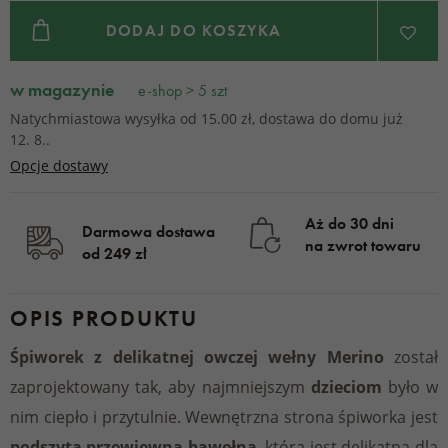
DODAJ DO KOSZYKA
w magazynie
e-shop > 5 szt
Natychmiastowa wysyłka od 15.00 zł, dostawa do domu już
12. 8..
Opcje dostawy
Aż do 30 dni
Darmowa dostawa
na zwrot towaru
od 249 zł
OPIS PRODUKTU
Śpiworek z delikatnej owczej wełny Merino
został
zaprojektowany tak, aby najmniejszym
dzieciom
było w
nim ciepło i przytulnie. Wewnętrzna strona śpiworka jest
podszyta przewiewną bawełną
, która jest delikatna dla