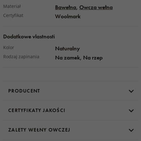
Materiał
Bawełna
,
Owcza wełna
Materiał
: owcza wełna Merino, bawełna
Certyfikat
Woolmark
Wymiar:
85 x 45 cm
Dodatkowe vlastnosti
Kolor
Naturalny
Rodzaj zapinania
Na zamek, Na rzep
PRODUCENT
CERTYFIKATY JAKOŚCI
ZALETY WEŁNY OWCZEJ