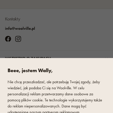
Kontakty
info@woolville.pl
WSZYSTKO O ZAKUPACH
Beee, jestem Wally,
O NAS
Nie chcę przeszkadzać, ale potrzebuję Twojej zgody, żeby
wiedzieć, jak podoba Ci się na Woolville. W celu
WOOLVILLE
personalizacji reklam przetwarzamy dane osobowe za
pomocą plików cookie. Te technologie wykorzystujemy także
do reklam niepersonalizowanych. Dane mogą być
OPCJE DOSTAWY
udostępniane naszym partnerom reklamowym.